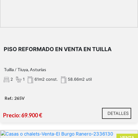
2 habitaciones.
Cocina americana-sala.
Baño con ducha.
Recién reformado.
PISO REFORMADO EN VENTA EN TUILLA
Tuilla / Tiuya, Asturias
2
1
61m2 const.
58.66m2 util
Ref.: 265V
DETALLES
Precio: 69.900 €
VENTA