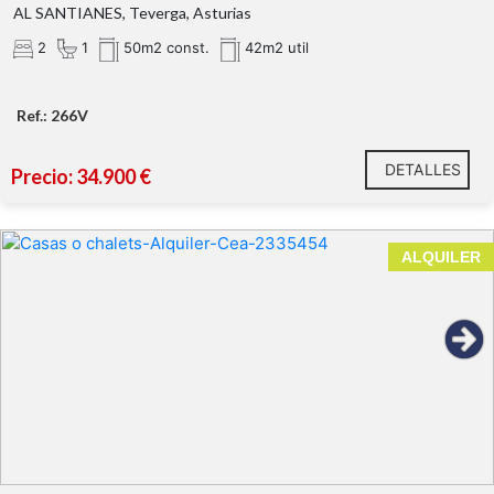
AL SANTIANES, Teverga, Asturias
2
1
50m2 const.
42m2 util
Crear una vivienda a medida
Ref.: 266V
Proyecto de alquiler vacacional o turístico
Segunda residencia en Asturias
DETALLES
Precio: 34.900 €
Inversión con potencial de revalorización
La vivienda no está registrada. No es apta para
financiación mediante hipoteca bancaria.
ALQUILER
Planta Baja:
Cocina con lumbre y lista para que la reformes a tu
gusto.