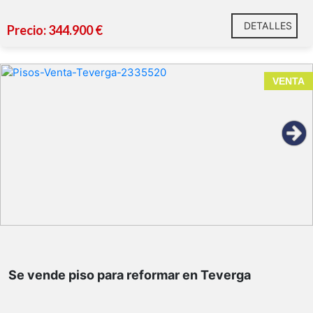
baño completo con bañera
DETALLES
última planta es una bajocubierta diáfana
Precio: 344.900 €
dos habitaciones adicionales.
VENTA
50 m²
Se vende piso para reformar en Teverga
Teverga