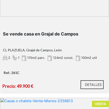
patio privado
Se admiten mascotas.
Mes de honorarios de la agencia
ventanas de aluminio con rejas
Se vende casa en Grajal de Campos
Contacta con Alquiastur Inmobiliaria
CL PLAZUELA, Grajal de Campos, León
¡Te encantará su entorno y la calidad de vida que
2
1
115m2 parc.
124m2 const.
100m2 util
ofrece!
Ref.: 261C
DETALLES
Precio: 49.900 €
Casa tradicional asturiana con vistas a la montaña,
VENTA
garaje y dos fincas en Fresnedal (Mieres)