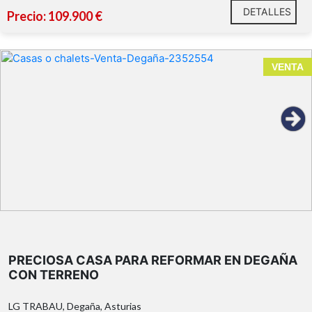
DETALLES
Precio: 109.900 €
VENTA
garaje
dos fincas
5.112 m²
manantial y
pozo propio
tendejón
PRECIOSA CASA PARA REFORMAR EN DEGAÑA
parada de autobús en la puerta de casa
CON TERRENO
LG TRABAU, Degaña, Asturias