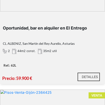
ideal para
emprender o darle un nuevo enfoque a un negocio de
hostelería
Oportunidad, bar en alquiler en El Entrego
CL ALBENIZ, San Martín del Rey Aurelio, Asturias
2
44m2 const.
35m2 util
Ref.: 62L
DETALLES
Precio: 59.900 €
Roces (Gijón)
VENTA