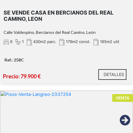
dos accesos
SE VENDE CASA EN BERCIANOS DEL REAL
independientes
CAMINO, LEON
el tejado ha sido completamente
Calle Valdespino, Bercianos del Real Camino, León
reformado hace unos meses.
6
1
430m2 parc.
179m2 const.
165m2 util
Bercianos del Real Camino
Ref.: 258C
DETALLES
Precio: 79.900 €
La vivienda no está registrada. No es apta para
VENTA
financiación mediante hipoteca bancaria.
Contacta con nosotros para más información o para
concertar una visita. ¡Ven a descubrir tu próximo
hogar!