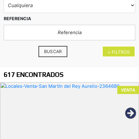
REFERENCIA
BUSCAR
+ FILTROS
617 ENCONTRADOS
bar completamente acondicionado como
VENTA
cafetería
El Entrego
Superficie:
aprox. 45 m²
Estado:
totalmente equipado y listo para entrar
Distribución:
zona de barra, espacio para mesas,
almacén y aseos