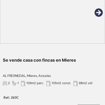
2 dormitorios, salón-comedor,
cocina integrada, y 1 baño
Se vende casa con fincas en Mieres
AL FRESNEDAL, Mieres, Asturias
eficiencia
2
1
109m2 parc.
105m2 const.
98m2 util
energética
placas solares
Ref.: 263C
caldera de leña