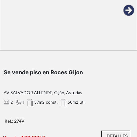
tercera planta
vistas completamente despejadas
totalmente exterior
60 m²
dos
dormitorios
cocina-
Se vende piso en Roces Gijon
comedor
baño completo
con ventana
AV SALVADOR ALLENDE, Gijón, Asturias
2
1
57m2 const.
50m2 util
Ref.: 274V
DETALLES