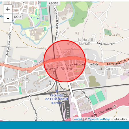
+
-
Leaflet
| ©
OpenStreetMap
contributors