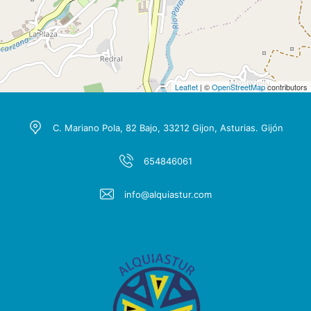
Leaflet
| ©
OpenStreetMap
contributors
C. Mariano Pola, 82 Bajo, 33212 Gijon, Asturias. Gijón
654846061
info@alquiastur.com