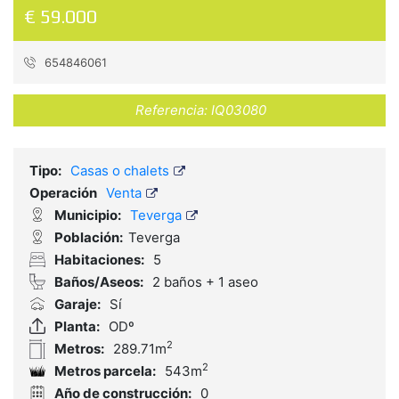
€ 59.000
654846061
Referencia:
IQ03080
Tipo:
Casas o chalets
Operación
Venta
Municipio:
Teverga
Población:
Teverga
Habitaciones:
5
Baños/Aseos:
2 baños + 1 aseo
Garaje:
Sí
Planta:
ODº
2
Metros:
289.71m
2
Metros parcela:
543m
Año de construcción:
0