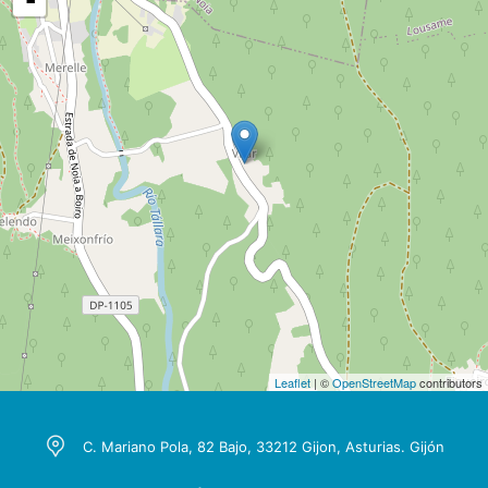
-
Leaflet
| ©
OpenStreetMap
contributors
C. Mariano Pola, 82 Bajo, 33212 Gijon, Asturias. Gijón