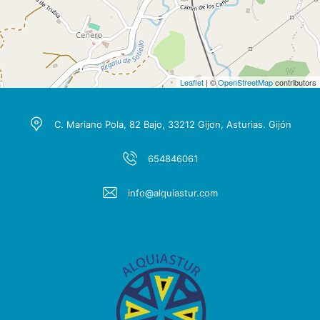
Leaflet
| ©
OpenStreetMap
contributors
C. Mariano Pola, 82 Bajo, 33212 Gijon, Asturias. Gijón
654846061
info@alquiastur.com