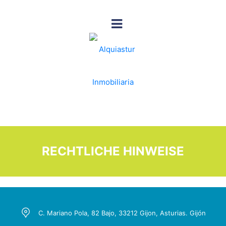
RECHTLICHE HINWEISE
C. Mariano Pola, 82 Bajo, 33212 Gijon, Asturias. Gijón