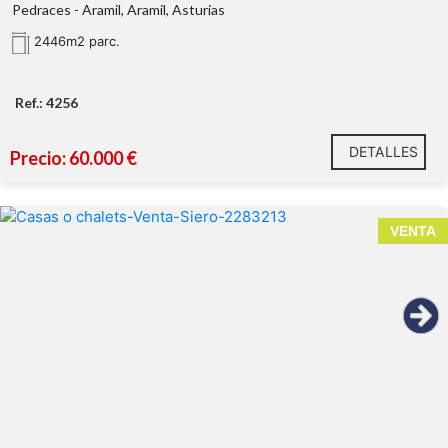
Pedraces - Aramil, Aramil, Asturias
Saneamiento a pie de finca
2446m2 parc.
Agua próxima a la parcela
Suministro eléctrico junto a la finca
Parada de autobús prácticamente frente a la parc
Ref.: 4256
Acceso inmediato a la N-634
Excelente conexión con la autovía
DETALLES
Pola de Siero a menos de 5 minutos
Precio: 60.000 €
Villaviciosa a aproximadamente 10 minutos
Entorno residencial de viviendas unifamiliares
Magníficas vistas abiertas al paisaje asturiano
VENTA
La parcela ofrece el espacio perfecto para desarrolla
vivienda unifamiliar amplia y totalmente personalizada
20 minutos de Gijón
Máximo Confort:
dos chimeneas
Calidez Interior:
cocina americana