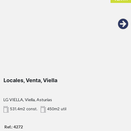
531,4
Locales, Venta, Viella
LG VIELLA, Viella, Asturias
531.4m2 const.
450m2 util
Ref.: 4272