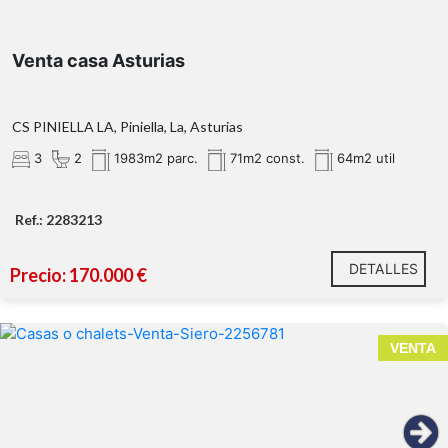
Finca Espectacular:
dispone de saneamiento junto a la entrada de la 
Venta casa Asturias
y cuenta con agua y suministro eléctrico en las inmediac
dos porches con orientación sur
CS PINIELLA LA, Piniella, La, Asturias
3
2
1983m2 parc.
71m2 const.
64m2 util
¡Ven a conocerla y s
su magia!
Ref.: 2283213
DETALLES
Precio: 170.000 €
VENTA