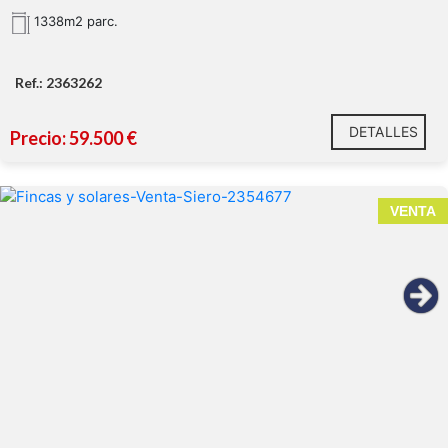
1338m2 parc.
Ref.: 2363262
DETALLES
Precio: 59.500 €
1.799 m²
Pinedo
VENTA
(Valdesoto, Siero)
vivienda unifamiliar de
hasta 300 m²
9 minutos de Pola de Siero
7 minutos
de El Berrón
20 minutos tanto de Oviedo como de
Gijón