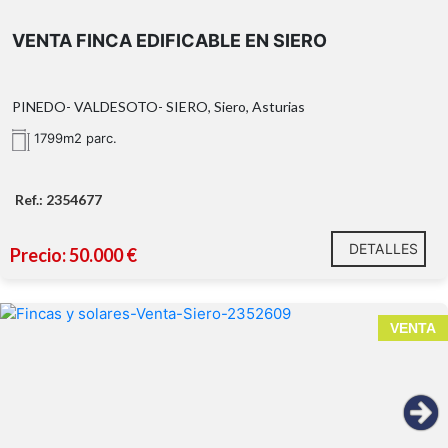
VENTA FINCA EDIFICABLE EN SIERO
PINEDO- VALDESOTO- SIERO, Siero, Asturias
Características principales:
1799m2 parc.
Finca edificable de
1.799 m²
.
Posibilidad de construir una vivienda unifamiliar
de hasta
300 m²
.
Ref.: 2354677
Entorno tranquilo y rodeado de naturaleza.
Excelentes comunicaciones con Pola de Siero, El
DETALLES
Berrón, Oviedo y Gijón.
Precio: 50.000 €
Empieza hoy a construir el hogar que siempre has
soñado.
VENTA