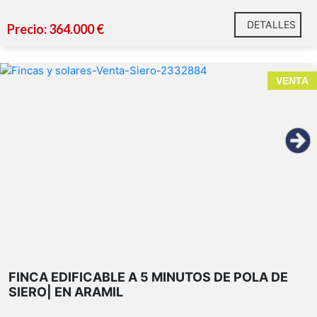
DETALLES
Precio: 364.000 €
VENTA
CARACTERÍSTICAS PRINCIPALES
Parcela de 2.446 m²
Parcela edificable
en Núcleo Rural
que permite l
construcción de una vivienda unifamiliar de hasta 3
FINCA EDIFICABLE A 5 MINUTOS DE POLA DE
construidos sobre rasante, distribuida en dos planta
SIERO| EN ARAMIL
posibilidad de aprovechamiento
bajo cubierta
seg
proyecto y normativa urbanística.