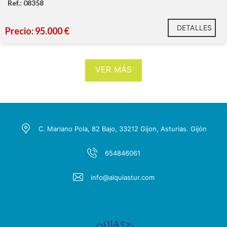
Ref.: 08358
DETALLES
Precio: 95.000 €
VER MÁS
C. Mariano Pola, 82 Bajo, 33212 Gijon, Asturias. Gijón
654846061
info@alquiastur.com
A pocos minutos de Pola de Siero, con todos los
servicios
A 15-20 minutos de Oviedo
A 20-25 minutos de Gijón y Avilés