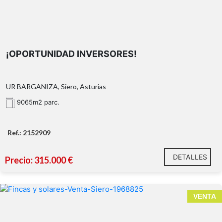
SEGREGACIÓN COMPLETADA:
7 fincas registral
independientes.
¡OPORTUNIDAD INVERSORES!
EQUIPAMIENTO TOTAL
: Conexión de agua , sumini
eléctrico y alcantarillado.
LISTA PARA OBRA
: Terreno ideal para 7 chalets 
UR BARGANIZA, Siero, Asturias
diseño.
9065m2 parc.
Ref.: 2152909
DETALLES
Precio: 315.000 €
VENTA