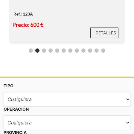
Baño completo con bañera.
.
on capacidad
¡Espacio para tus ideas!
Ref.: 123A
l.
Precio: 600 €
do.
DETALLES
ito diario.
Comodidades cerca de ti:
n diversificar
iante un activo
Excelente ubicación:
TIPO
Requisitos del alquiler larga duración
OPERACIÓN
Aprobación del seguro de impago
(pasar
el estudio de solvencia / scoring)
Mes de entrada al inmueble
1 mes de renta de fianza
PROVINCIA