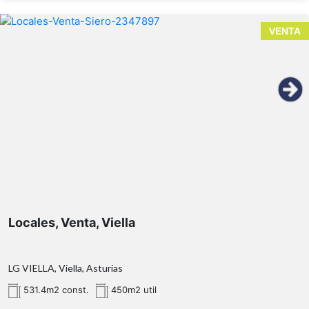
VENTA
531,4
Locales, Venta, Viella
LG VIELLA, Viella, Asturias
531.4m2 const.
450m2 util