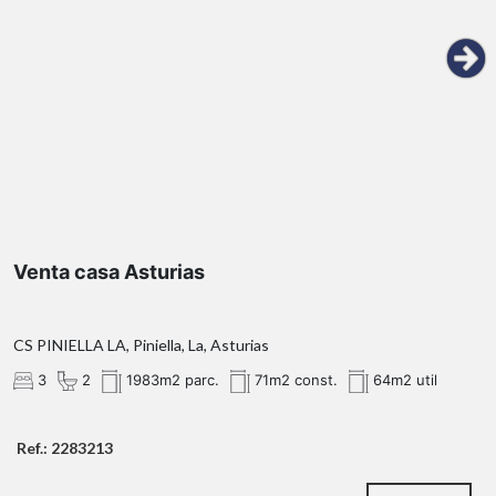
20 minutos de Gijón
Máximo Confort:
dos chimeneas
Calidez Interior:
cocina americana
Finca Espectacular:
Venta casa Asturias
dos porches con orientación sur
CS PINIELLA LA, Piniella, La, Asturias
3
2
1983m2 parc.
71m2 const.
64m2 util
¡Ven a conocerla y s
su magia!
Ref.: 2283213