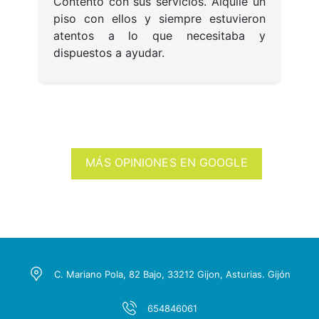
c
dó
Contento con sus servicios. Alquilé un
t
piso con ellos y siempre estuvieron
atentos a lo que necesitaba y
dispuestos a ayudar.
MÁS OPINIONES EN GOOGLE
C. Mariano Pola, 82 Bajo, 33212 Gijon, Asturias. Gijón
654846061