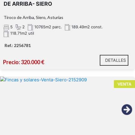
DE ARRIBA- SIERO
Tiroco de Arriba, Siero, Asturias
5
2
10765m2 parc.
189.49m2 const.
118.71m2 util
Ref.: 2256781
DETALLES
Precio: 320.000 €
La Cuesta
VENTA
Barganiza
Oportunidad para inverso
promotores.